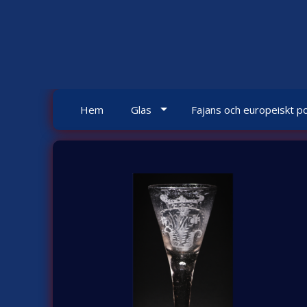
Skip
to
content
Hem
Glas
Fajans och europeiskt po