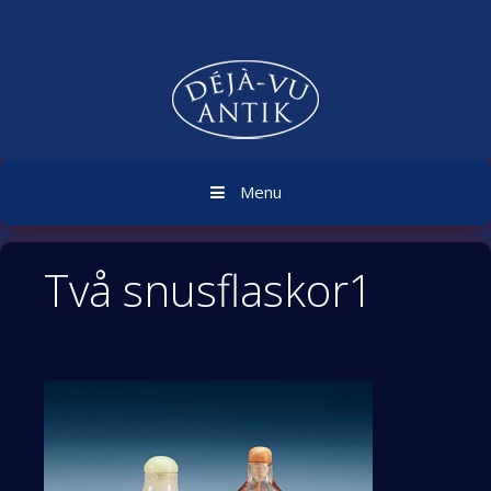
Skip
to
content
Menu
Två snusflaskor1