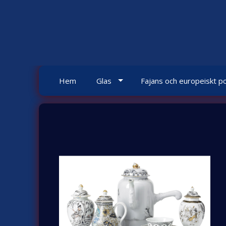
Skip
to
content
Hem
Glas
Fajans och europeiskt po