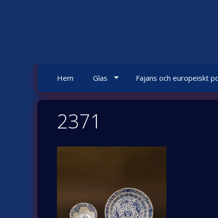
Skip
to
content
Hem
Glas
Fajans och europeiskt po
2371