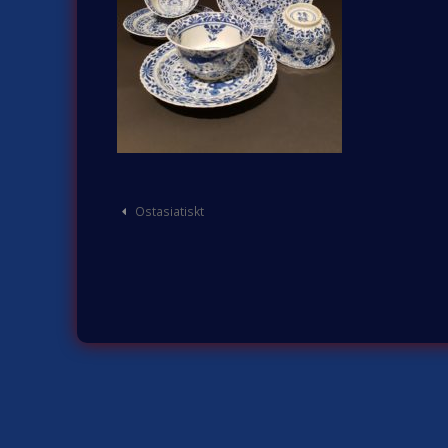
Post
Ostasiatiskt
navigation