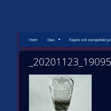
Skip
to
content
Hem
Glas
Fajans och europeiskt po
_20201123_1909