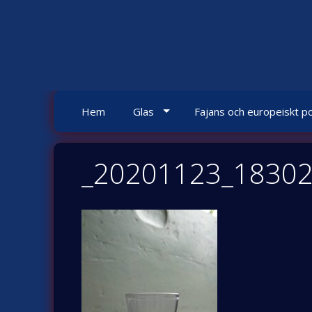
Skip
to
content
Hem
Glas
Fajans och europeiskt po
_20201123_1830