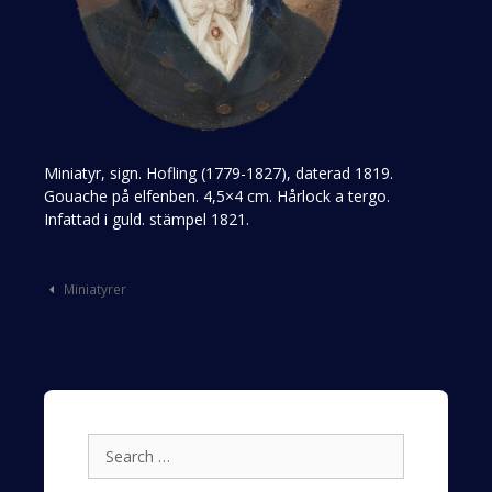
Miniatyr, sign. Hofling (1779-1827), daterad 1819.
Gouache på elfenben. 4,5×4 cm. Hårlock a tergo.
Infattad i guld. stämpel 1821.
Post
Miniatyrer
navigation
Search
for: