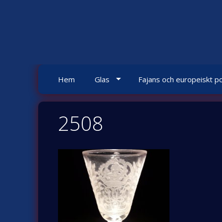
Skip
to
content
Hem
Glas
Fajans och europeiskt po
2508